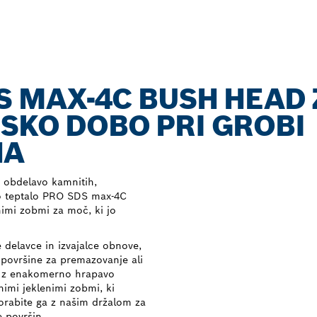
S MAX-4C BUSH HEAD 
SKO DOBO PRI GROBI
NA
o obdelavo kamnitih,
eno teptalo PRO SDS max-4C
nimi zobmi za moč, ki jo
 delavce in izvajalce obnove,
e površine za premazovanje ali
o z enakomerno hrapavo
žnimi jeklenimi zobmi, ki
porabite ga z našim držalom za
 površin.