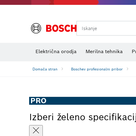
Iskanje
Preizkuševalniki električne napetosti
Električna orodja
Merilna tehnika
P
Domača stran
Boschev profesionalni pribor
PRO
Izberi želeno specifikaci