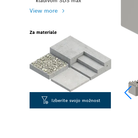
kladivom SDS max
View more
Za materiale
Izberite svojo možnost