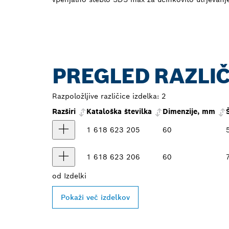
PREGLED RAZLIČ
Razpoložljive različice izdelka:
2
Razširi
Kataloška številka
Dimenzije, mm
1 618 623 205
60
1 618 623 206
60
od
Izdelki
Pokaži več izdelkov