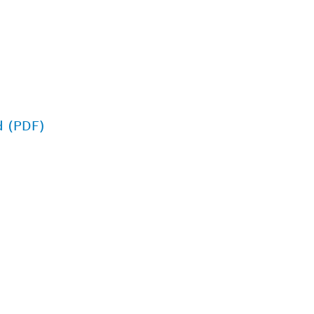
d (PDF)
EGA