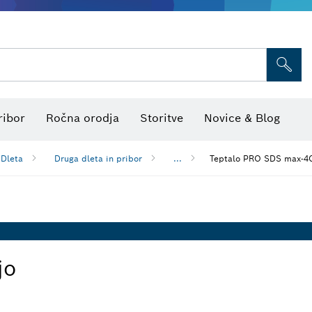
Pribor večnamenskih orodij
Listi za žago in vbodne žage
Brusne plošče, brusni trakovi in
Laserski merilniki razdalj
Toplotne kamere in detektorji
Merilniki kota in naklona
ribor
Ročna orodja
Storitve
Novice & Blog
Dleta
Druga dleta in pribor
...
Teptalo PRO SDS max-4
jo