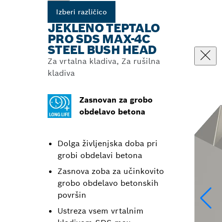
Izberi različico
JEKLENO TEPTALO
PRO SDS MAX-4C
STEEL BUSH HEAD
Za vrtalna kladiva, Za rušilna
kladiva
Zasnovan za grobo
obdelavo betona
Dolga življenjska doba pri
grobi obdelavi betona
Zasnova zoba za učinkovito
grobo obdelavo betonskih
površin
Ustreza vsem vrtalnim