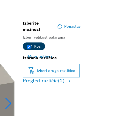
Izberite
Ponastavi
možnost
Izberi velikost pakiranja
1 Kos
More options
Izbrana različica
Izberi drugo različico
Pregled različic
(2)