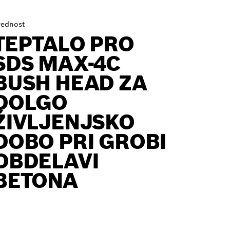
rednost
TEPTALO PRO
SDS MAX-4C
BUSH HEAD ZA
DOLGO
ŽIVLJENJSKO
DOBO PRI GROBI
OBDELAVI
BETONA