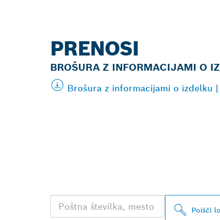
PRENOSI
BROŠURA Z INFORMACIJAMI O I
Brošura z informacijami o izdelku
POIŠČI NAJB
PRODAJALCA 
PROFESIONA
Poišči l