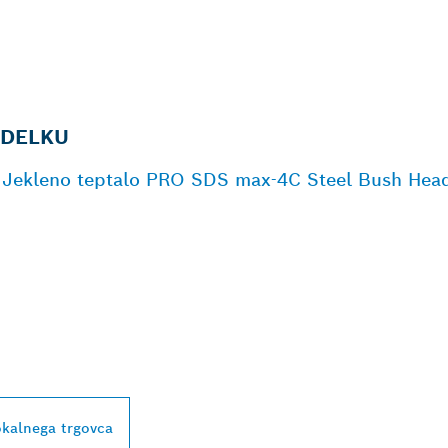
ZDELKU
 | Jekleno teptalo PRO SDS max-4C Steel Bush Hea
LIŽJEGA BOSCHEV
IZDELKOV ZA
LNO RABO
okalnega trgovca