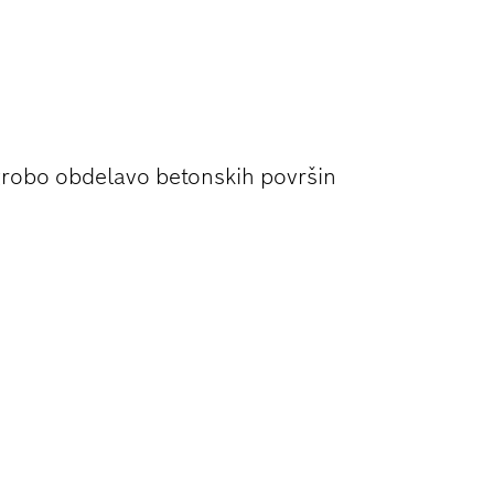
GROBI
grobo obdelavo betonskih površin