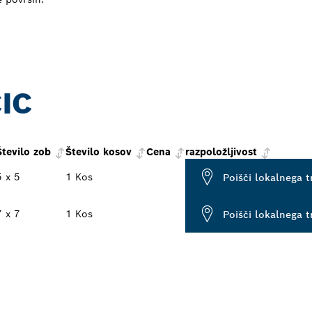
IC
Število zob
Število kosov
Cena
razpoložljivost
5 x 5
1 Kos
Poišči lokalnega 
7 x 7
1 Kos
Poišči lokalnega 