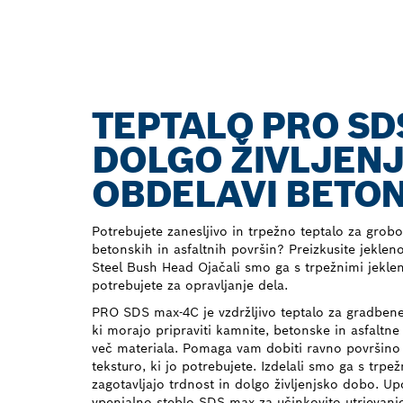
TEPTALO PRO SD
DOLGO ŽIVLJENJ
OBDELAVI BETO
Potrebujete zanesljivo in trpežno teptalo za grob
betonskih in asfaltnih površin? Preizkusite jekl
Steel Bush Head Ojačali smo ga s trpežnimi jekle
potrebujete za opravljanje dela.
PRO SDS max-4C je vzdržljivo teptalo za gradbene
ki morajo pripraviti kamnite, betonske in asfaltn
več materiala. Pomaga vam dobiti ravno površin
teksturo, ki jo potrebujete. Izdelali smo ga s trpe
zagotavljajo trdnost in dolgo življenjsko dobo. U
vpenjalno steblo SDS max za učinkovito utrjevanje