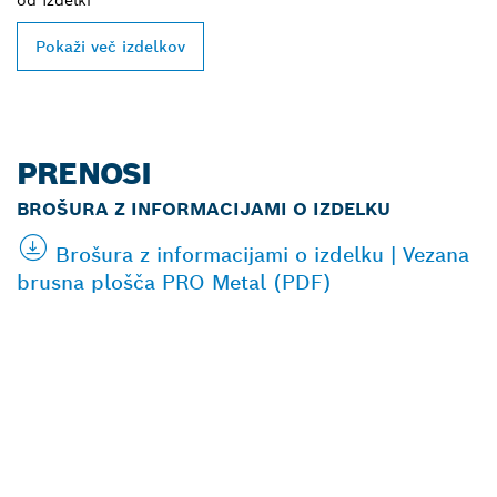
Pokaži več izdelkov
PRENOSI
BROŠURA Z INFORMACIJAMI O IZDELKU
Brošura z informacijami o izdelku | Vezana
brusna plošča PRO Metal (PDF)
POIŠČI NAJBLIŽJEGA
BOSCHEVEGA
PRODAJALCA IZDELKOV
ZA PROFESIONALNO
RABO