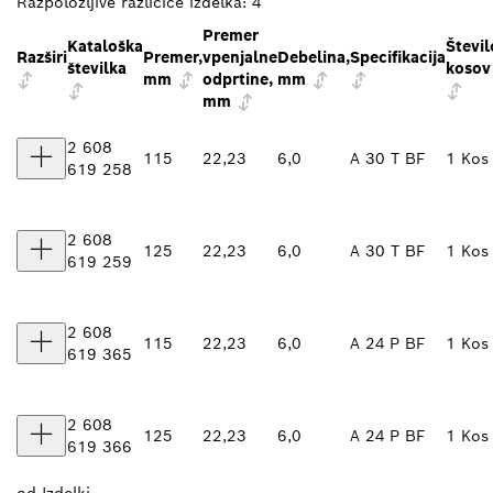
Razpoložljive različice izdelka:
4
Premer
Kataloška
Števil
Razširi
Premer,
vpenjalne
Debelina,
Specifikacija
številka
kosov
mm
odprtine,
mm
mm
2 608
115
22,23
6,0
A 30 T BF
1 Kos
619 258
2 608
125
22,23
6,0
A 30 T BF
1 Kos
619 259
2 608
115
22,23
6,0
A 24 P BF
1 Kos
619 365
2 608
125
22,23
6,0
A 24 P BF
1 Kos
619 366
od
Izdelki