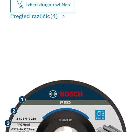
Izberi drugo različico
Pregled različic
(4)
GROBO BRUŠENJE
KOVINE Z DOLGO
ŽIVLJENJSKO DOBO