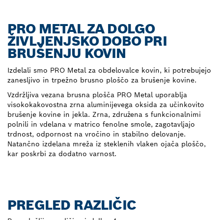
PRO METAL ZA DOLGO
ŽIVLJENJSKO DOBO PRI
BRUŠENJU KOVIN
Izdelali smo PRO Metal za obdelovalce kovin, ki potrebujejo
zanesljivo in trpežno brusno ploščo za brušenje kovine.
Vzdržljiva vezana brusna plošča PRO Metal uporablja
visokokakovostna zrna aluminijevega oksida za učinkovito
brušenje kovine in jekla. Zrna, združena s funkcionalnimi
polnili in vdelana v matrico fenolne smole, zagotavljajo
trdnost, odpornost na vročino in stabilno delovanje.
Natančno izdelana mreža iz steklenih vlaken ojača ploščo,
kar poskrbi za dodatno varnost.
PREGLED RAZLIČIC