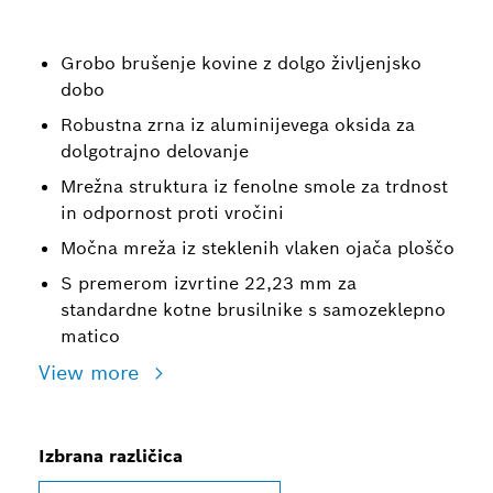
Grobo brušenje kovine z dolgo življenjsko
dobo
Robustna zrna iz aluminijevega oksida za
dolgotrajno delovanje
Mrežna struktura iz fenolne smole za trdnost
in odpornost proti vročini
Močna mreža iz steklenih vlaken ojača ploščo
S premerom izvrtine 22,23 mm za
standardne kotne brusilnike s samozeklepno
matico
View more
Izbrana različica