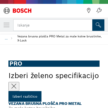
TRENUTNO IZBRANA RAZLIČICA
Vezana brusna plošča PRO Metal
Iskanje
Vezana brusna plošča PRO Metal za male kotne brusilnike,
...
X-Lock
PRO
Izberi želeno specifikacijo
Izberi različico
VEZANA BRUSNA PLOŠČA PRO METAL