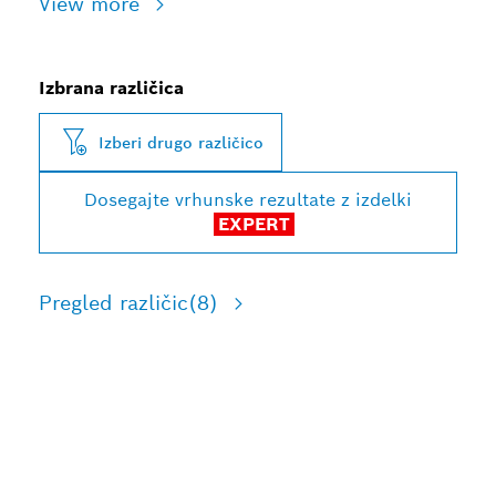
View more
Izbrana različica
Izberi drugo različico
Dosegajte vrhunske rezultate z izdelki
EXPERT
Pregled različic
(8)
DOLGA ŽIVLJENJSKA
DOBA PRI REZANJU