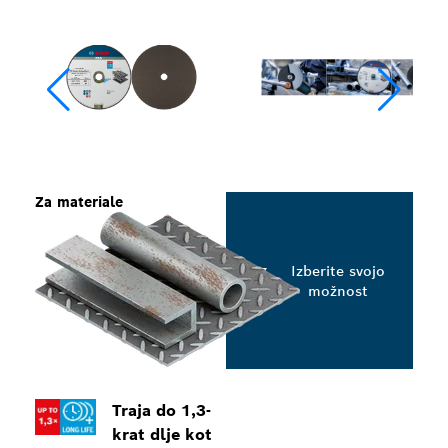
Za materiale
Izberite svojo
možnost
Traja do 1,3-
krat dlje kot