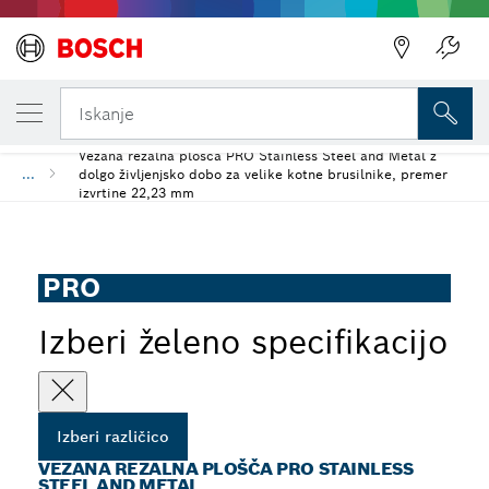
TRENUTNO IZBRANA RAZLIČICA
Vezana rezalna plošča PRO Stainless Steel
Iskanje
Vezana rezalna plošča PRO Stainless Steel and Metal z
...
dolgo življenjsko dobo za velike kotne brusilnike, premer
izvrtine 22,23 mm
PRO
Izberi želeno specifikacijo
Izberi različico
VEZANA REZALNA PLOŠČA PRO STAINLESS
STEEL AND METAL