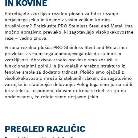
IN KOVINE
Potrebujete vzdržljivo rezalno ploščo za hitro rezanje
nerjavnega jekla in kovine z vašim velikim kotnim
brusilnikom? Preizkusite PRO Stainless Steel and Metal: Ima
močno abrazivno prevleko, ki zagotavljajo visokokakovostne
reze – vedno znova.
Vezana rezalna plošča PRO Stainless Steel and Metal ima
prevleko iz vrhunskega aluminijevega oksida za moč in
vzdržljivost. Abrazivno zrnato prevleko smo združili s
funkcionalnimi polnili in jih vdelali v mrežno strukturo iz
fenolne smole za dodatno trdnost. Ploščo smo ojačali z
visokokakovostno mrežo iz steklenih vlaken, da zagotovimo
varnejše in stabilnejše delovanje. Poleg tega smo jo naredili
brez železa. To pomeni, da vam ni treba skrbeti za rjo na
obdelovancu, če režete samo nerjavno jeklo.
PREGLED RAZLIČIC