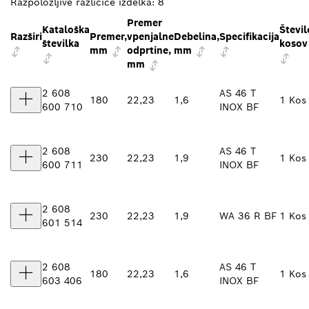
Razpoložljive različice izdelka:
8
Premer
Kataloška
Števil
Razširi
Premer,
vpenjalne
Debelina,
Specifikacija
številka
kosov
mm
odprtine,
mm
mm
2 608
AS 46 T
180
22,23
1,6
1 Kos
600 710
INOX BF
2 608
AS 46 T
230
22,23
1,9
1 Kos
600 711
INOX BF
2 608
230
22,23
1,9
WA 36 R BF
1 Kos
601 514
2 608
AS 46 T
180
22,23
1,6
1 Kos
603 406
INOX BF