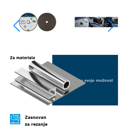
Za materiale
Izberite svojo možnost
Zasnovan
za rezanje