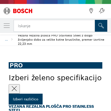
TRENUTNO IZBRANA RAZLIČICA
Vezana rezalna plošča PRO Stainless Steel
Iskanje
Vezana rezalna plošča PRO Stainless Steel z dolgo
...
življenjsko dobo za velike kotne brusilnike, premer izvrtine
22,23 mm
PRO
Izberi želeno specifikacijo
Izberi različico
VEZANA REZALNA PLOŠČA PRO STAINLESS
STEEL