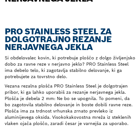
PRO STAINLESS STEEL ZA
DOLGOTRAJNO REZANJE
NERJAVNEGA JEKLA
Si obdelovalec kovin, ki potrebuje ploščo z dolgo življenjsko
dobo za ravne reze v nerjavno jeklo? PRO Stainless Steel
ima debelo telo, ki zagotavlja stabilno delovanje, ki ga
potrebujete za tovrstno delo.
Vezana rezalna plošča PRO Stainless Steel je dolgotrajen
pribor, ki ga lahko uporabiš za rezanje nerjavnega jekla.
Plošča je debela 2 mm: Ne bo se upognila. To pomeni, da
bo zagotovila stabilno delovanje in boste dobili ravne reze.
Plošča ima za trdnost vrhunska zrnato prevleko iz
aluminijevega oksida. Visokokakovostna mreža iz steklenih
vlaken ojača ploščo, zaradi česar je varnejša za uporabo.