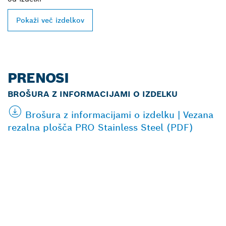
Pokaži več izdelkov
PRENOSI
BROŠURA Z INFORMACIJAMI O IZDELKU
Brošura z informacijami o izdelku | Vezana
rezalna plošča PRO Stainless Steel (PDF)
POIŠČI NAJBLIŽJEGA
BOSCHEVEGA
PRODAJALCA IZDELKOV
ZA PROFESIONALNO
RABO