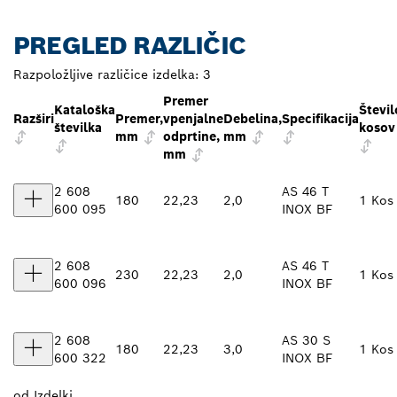
PREGLED RAZLIČIC
Razpoložljive različice izdelka:
3
Premer
Kataloška
Števil
Razširi
Premer,
vpenjalne
Debelina,
Specifikacija
številka
kosov
mm
odprtine,
mm
mm
2 608
AS 46 T
180
22,23
2,0
1 Kos
600 095
INOX BF
2 608
AS 46 T
230
22,23
2,0
1 Kos
600 096
INOX BF
2 608
AS 30 S
180
22,23
3,0
1 Kos
600 322
INOX BF
od
Izdelki