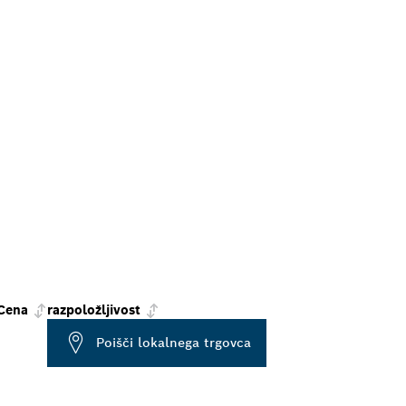
Cena
razpoložljivost
Poišči lokalnega trgovca