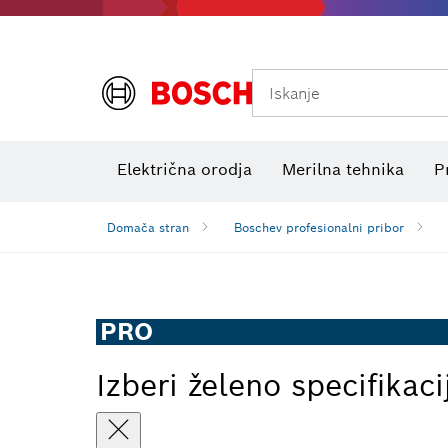
Iskanje
Preizkuševalniki električne napetosti
Električna orodja
Merilna tehnika
P
Domača stran
Boschev profesionalni pribor
PRO
Izberi želeno specifikaci