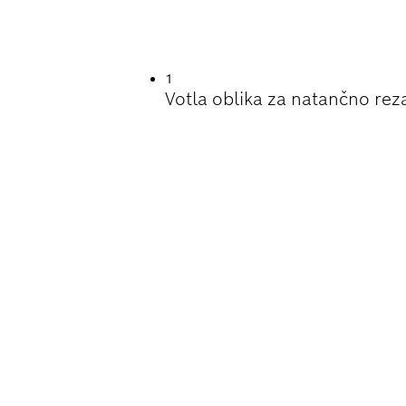
ZANJE KANALOV V
1
Votla oblika za natančno rez