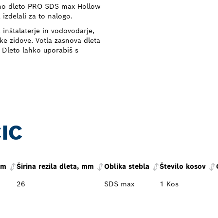
alno dleto PRO SDS max Hollow
izdelali za to nalogo.
inštalaterje in vodovodarje,
ke zidove. Votla zasnova dleta
Dleto lahko uporabiš s
IC
mm
Širina rezila dleta, mm
Oblika stebla
Število kosov
26
SDS max
1 Kos