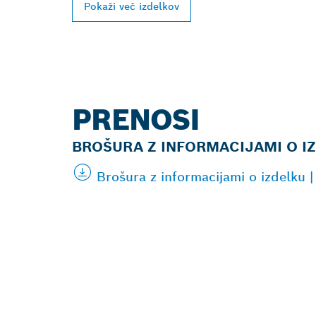
Pokaži več izdelkov
PRENOSI
BROŠURA Z INFORMACIJAMI O I
Brošura z informacijami o izdelku
POIŠČI NAJB
PRODAJALCA 
PROFESIONA