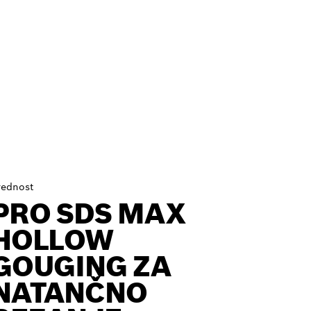
rednost
PRO SDS MAX
HOLLOW
GOUGING ZA
NATANČNO