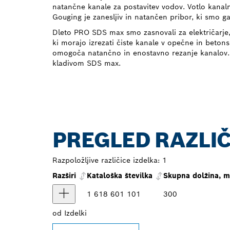
natančne kanale za postavitev vodov. Votlo kan
Gouging je zanesljiv in natančen pribor, ki smo ga 
Dleto PRO SDS max smo zasnovali za električarje, 
ki morajo izrezati čiste kanale v opečne in betons
omogoča natančno in enostavno rezanje kanalov. 
kladivom SDS max.
PREGLED RAZLIČ
Razpoložljive različice izdelka:
1
Razširi
Kataloška številka
Skupna dolžina, 
1 618 601 101
300
od
Izdelki