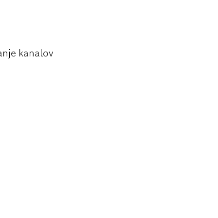
 OPEKO
anje kanalov