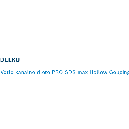
ZDELKU
 | Votlo kanalno dleto PRO SDS max Hollow Gougin
LIŽJEGA BOSCHEV
IZDELKOV ZA
LNO RABO