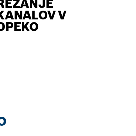
REZANJE
KANALOV V
OPEKO
O