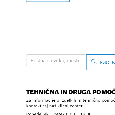
POIŠČI NAJB
PRODAJALCA 
PROFESIONA
Poišči l
TEHNIČNA IN DRUGA POMO
Za informacije o izdelkih in tehnično pomo
kontaktiraj naš klicni center.
Ponedeljek – petek
8:00 – 16:00