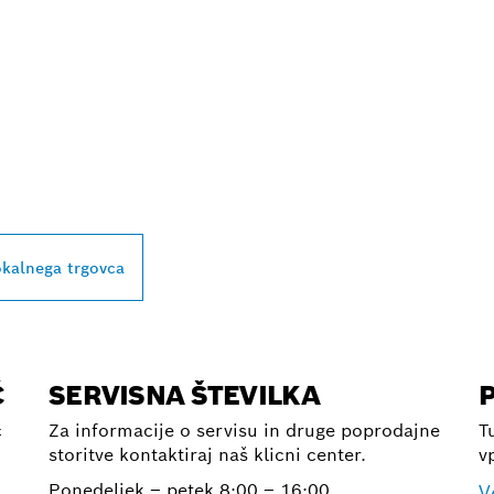
LIŽJEGA BOSCHEV
IZDELKOV ZA
LNO RABO
okalnega trgovca
Č
SERVISNA ŠTEVILKA
č
Za informacije o servisu in druge poprodajne
T
storitve kontaktiraj naš klicni center.
v
Ponedeljek – petek
8:00 – 16:00
V