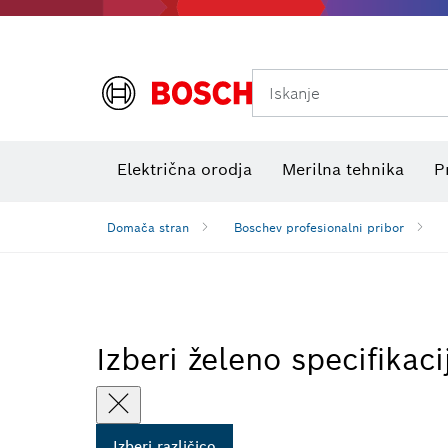
Iskanje
Preizkuševalniki električne napetosti
Električna orodja
Merilna tehnika
P
Domača stran
Boschev profesionalni pribor
Izberi želeno specifikaci
Izberi različico