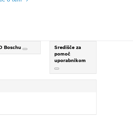
O Boschu
Središče za
pomoč
uporabnikom