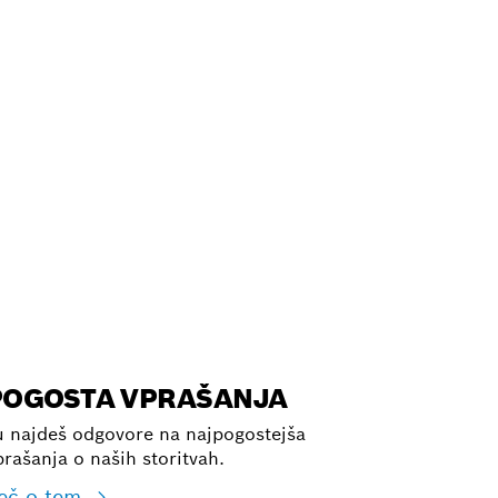
EGA
POGOSTA VPRAŠANJA
u najdeš odgovore na najpogostejša
prašanja o naših storitvah.
eč o tem