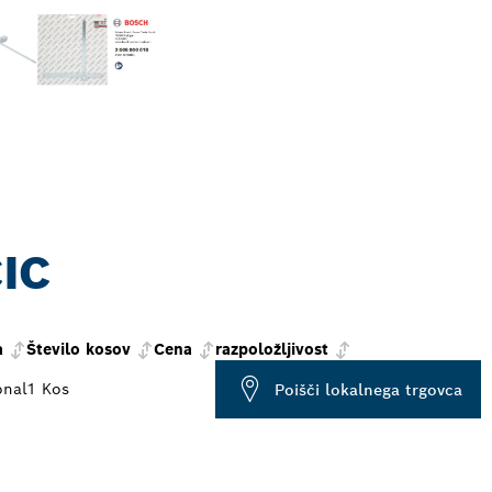
IC
a
Število kosov
Cena
razpoložljivost
onal
1 Kos
Poišči lokalnega trgovca