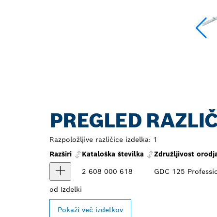
PREGLED RAZLIČ
Razpoložljive različice izdelka:
1
Razširi
Kataloška številka
Združljivost orodj
2 608 000 618
GDC 125 Professi
od
Izdelki
Pokaži več izdelkov