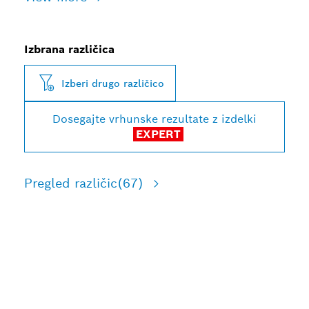
Izbrana različica
Izberi drugo različico
Dosegajte vrhunske rezultate z izdelki
EXPERT
Pregled različic
(67)
DOLGA ŽIVLJENJSKA
DOBA PRI IZREZOVANJU