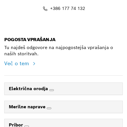
+386 177 74 132
E-Mail
POGOSTA VPRAŠANJA
Tu najdeš odgovore na najpogostejša vprašanja o
naših storitvah.
Več o tem
Električna orodja
Merilne naprave
Pribor