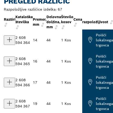
PREGLED RAZLIČIC
Razpoložljive različice izdelka:
67
Kataloška
Delovna
Število
Razširi
Premer,
Cena
številka
dolžina,
kosov
razpoložljivost
mm
mm
Poišči
2 608
14
44
1 Kos
lokalnega
594 364
trgovca
Poišči
2 608
16
44
1 Kos
lokalnega
594 365
trgovca
Poišči
2 608
17
44
1 Kos
lokalnega
594 366
trgovca
Poišči
2 608
19
44
1 Kos
lokalnega
594 367
trgovca