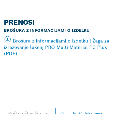
PRENOSI
BROŠURA Z INFORMACIJAMI O IZDELKU
Brošura z informacijami o izdelku | Žaga za
izrezovanje lukenj PRO Multi Material PC Plus
(PDF)
POIŠČI NAJBLIŽJEGA
BOSCHEVEGA
PRODAJALCA IZDELKOV
ZA PROFESIONALNO
RABO
Poišči lokalnega