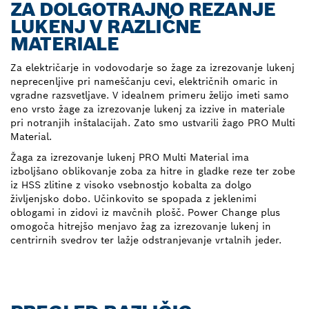
ZA DOLGOTRAJNO REZANJE
LUKENJ V RAZLIČNE
MATERIALE
Za električarje in vodovodarje so žage za izrezovanje lukenj
neprecenljive pri nameščanju cevi, električnih omaric in
vgradne razsvetljave. V idealnem primeru želijo imeti samo
eno vrsto žage za izrezovanje lukenj za izzive in materiale
pri notranjih inštalacijah. Zato smo ustvarili žago PRO Multi
Material.
Žaga za izrezovanje lukenj PRO Multi Material ima
izboljšano oblikovanje zoba za hitre in gladke reze ter zobe
iz HSS zlitine z visoko vsebnostjo kobalta za dolgo
življenjsko dobo. Učinkovito se spopada z jeklenimi
oblogami in zidovi iz mavčnih plošč. Power Change plus
omogoča hitrejšo menjavo žag za izrezovanje lukenj in
centrirnih svedrov ter lažje odstranjevanje vrtalnih jeder.