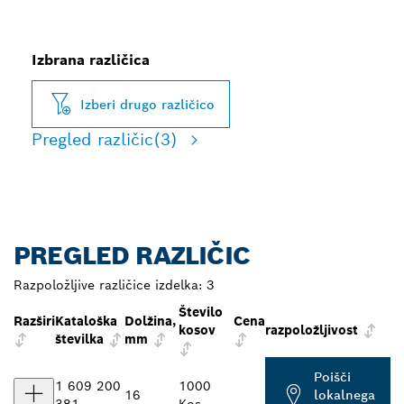
Izbrana različica
Izberi drugo različico
Pregled različic
(3)
PREGLED RAZLIČIC
Razpoložljive različice izdelka:
3
Število
Razširi
Kataloška
Dolžina,
Cena
kosov
razpoložljivost
številka
mm
Poišči
1 609 200
1000
16
lokalnega