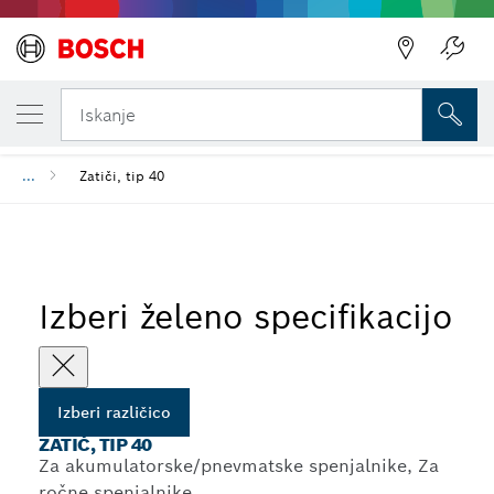
TRENUTNO IZBRANA RAZLIČICA
Zatič, tip 40
Iskanje
...
Zatiči, tip 40
Izberi želeno specifikacijo
Izberi različico
ZATIČ, TIP 40
Za akumulatorske/pnevmatske spenjalnike, Za
ročne spenjalnike