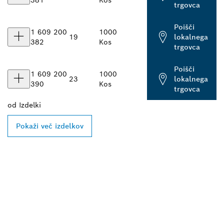
381
Kos
trgovca
Poišči
1 609 200
1000
19
lokalnega
382
Kos
trgovca
Poišči
1 609 200
1000
23
lokalnega
390
Kos
trgovca
od
Izdelki
Pokaži več izdelkov
POIŠČI NAJBLIŽJEGA
BOSCHEVEGA
PRODAJALCA IZDELKOV
ZA PROFESIONALNO