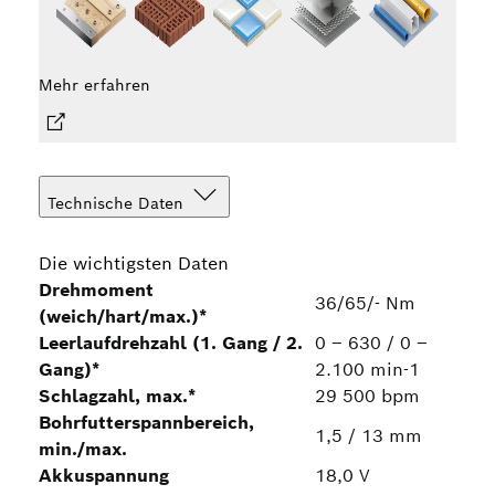
Mehr
Mehr erfahren
Technische Daten
Die wichtigsten Daten
Drehmoment
36/65/- Nm
(weich/hart/max.)*
Leerlaufdrehzahl (1. Gang / 2.
0 – 630 / 0 –
Gang)*
2.100 min-1
Schlagzahl, max.*
29 500 bpm
Bohrfutterspannbereich,
1,5 / 13 mm
min./max.
Akkuspannung
18,0 V