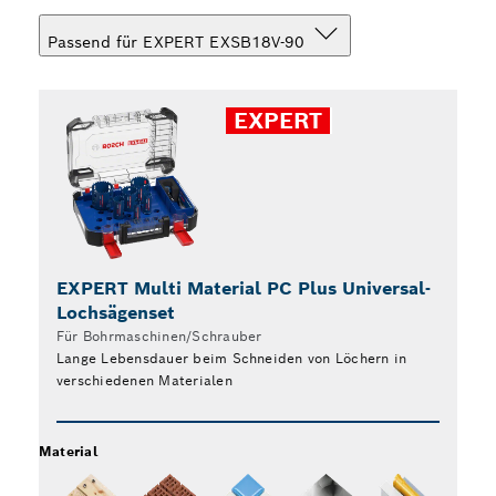
Passend für EXPERT EXSB18V-90
EXPERT
EXPERT Multi Material PC Plus Universal-
EX
Lochsägenset
Lo
Für Bohrmaschinen/Schrauber
Fü
Lange Lebensdauer beim Schneiden von Löchern in
La
verschiedenen Materialen
Mater
Material