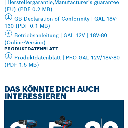
| Herstellergarantie,Manufacturer's guarantee
(EU) (PDF 0.2 MB)
GB Declaration of Conformity | GAL 18V-
160 (PDF 0.1 MB)
Betriebsanleitung | GAL 12V | 18V-80
(Online-Version)
PRODUKTDATENBLATT
Produktdatenblatt | PRO GAL 12V/18V-80
(PDF 1.5 MB)
DAS KÖNNTE DICH AUCH
INTERESSIEREN