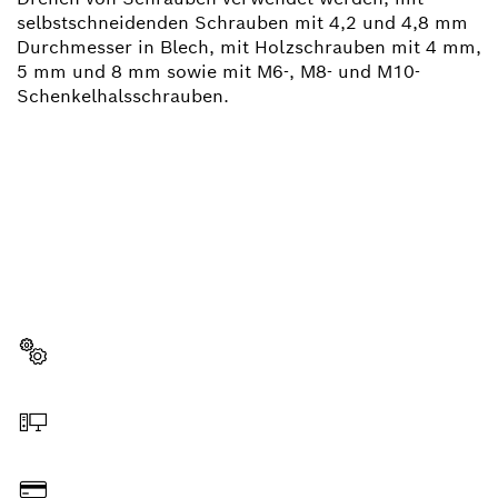
selbstschneidenden Schrauben mit 4,2 und 4,8 mm
Durchmesser in Blech, mit Holzschrauben mit 4 mm,
5 mm und 8 mm sowie mit M6-, M8- und M10-
Schenkelhalsschrauben.
BRAUCHST DU EIN
ERSATZTEIL?
Hier findest du schnell und einfach die passenden
Ersatzteile für dein professionelles Bosch Werkzeug.
Ersatzteil wählen
Online bestellen