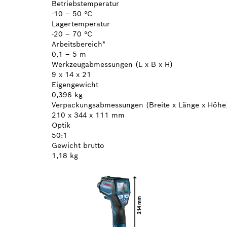
Betriebstemperatur
-10 – 50 °C
Lagertemperatur
-20 – 70 °C
Arbeitsbereich*
0,1 – 5 m
Werkzeugabmessungen (L x B x H)
9 x 14 x 21
Eigengewicht
0,396 kg
Verpackungsabmessungen (Breite x Länge x Höhe
210 x 344 x 111 mm
Optik
50:1
Gewicht brutto
1,18 kg