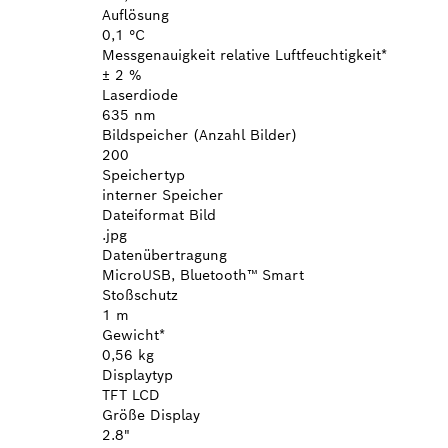
Auflösung
0,1 °C
Messgenauigkeit relative Luftfeuchtigkeit*
± 2 %
Laserdiode
635 nm
Bildspeicher (Anzahl Bilder)
200
Speichertyp
interner Speicher
Dateiformat Bild
.jpg
Datenübertragung
MicroUSB, Bluetooth™ Smart
Stoßschutz
1 m
Gewicht*
0,56 kg
Displaytyp
TFT LCD
Größe Display
2.8"