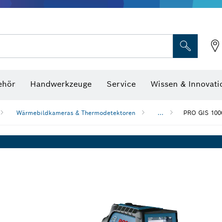
Optische Nivelliergeräte
hraubenschlüssel
ehör
Handwerkzeuge
Service
Wissen & Innovati
Wärmebildkameras & Thermodetektoren
...
PRO GIS 100