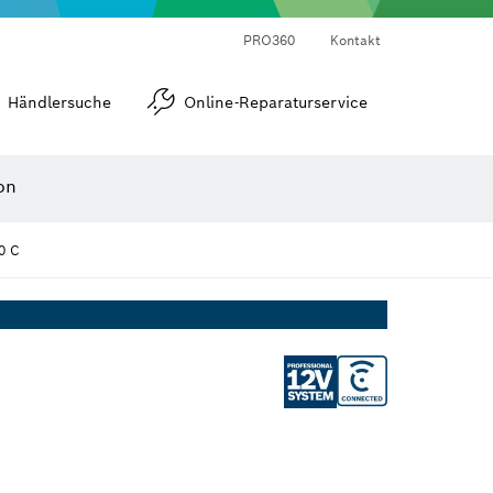
Laser-Entfernungsmesser
Wärmebildkameras & Thermodetektoren
Winkel- und Neigungsmesser
PRO360
Kontakt
Händlersuche
Online-Reparaturservice
on
0 C