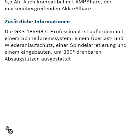
5,5 Ah. Auch kompatibel mit AMPShare, der
markenübergreifenden Akku-Allianz
Zusätzliche Informationen
Die GKS 18V-68 C Professional ist außerdem mit
einem Schnellbremssystem, einem Überlast- und
Wiederanlaufschutz, einer Spindelarretierung und
einem eingebauten, um 360° drehbaren
Absaugstutzen ausgestattet
BRAUCHST DU EIN
ERSATZTEIL?
Hier findest du schnell und einfach die passenden
Ersatzteile für dein professionelles Bosch Werkzeug.
Ersatzteil wählen