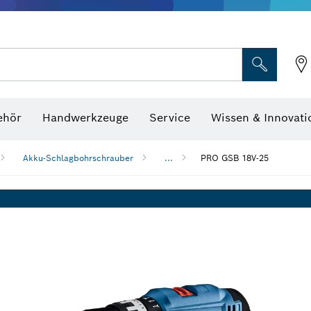
Optische Nivelliergeräte
hraubenschlüssel
ehör
Handwerkzeuge
Service
Wissen & Innovati
Akku-Schlagbohrschrauber
...
PRO GSB 18V-25