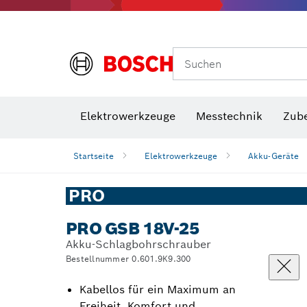
Suchen
VDE Sc
Elektrowerkzeuge
Messtechnik
Zub
Startseite
Elektrowerkzeuge
Akku-Geräte
PRO
PRO GSB 18V-25
Akku-Schlagbohrschrauber
Bestellnummer 0.601.9K9.300
Kabellos für ein Maximum an
Freiheit, Komfort und