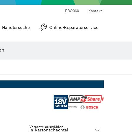
Laser-Entfernungsmesser
Wärmebildkameras & Thermodetektoren
Winkel- und Neigungsmesser
PRO360
Kontakt
Händlersuche
Online-Reparaturservice
on
Variante auswählen