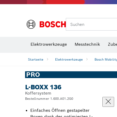
Suchen
VDE Sc
Elektrowerkzeuge
Messtechnik
Zub
Startseite
Elektrowerkzeuge
Bosch Mobilit
PRO
L-BOXX 136
Koffersystem
Bestellnummer 1.600.A01.2G0
Einfaches Öffnen gestapelter
Boxen dank des optimierten L-