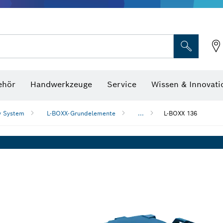
Optische Nivelliergeräte
hraubenschlüssel
ehör
Handwerkzeuge
Service
Wissen & Innovati
y System
L-BOXX-Grundelemente
...
L-BOXX 136