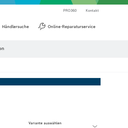
Laser-Entfernungsmesser
Wärmebildkameras & Thermodetektoren
Winkel- und Neigungsmesser
PRO360
Kontakt
Händlersuche
Online-Reparaturservice
on
Variante auswählen