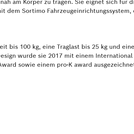
nah am Körper zu tragen. Sie eignet sich für d
it dem Sortimo Fahrzeugeinrichtungssystem,
it bis 100 kg, eine Traglast bis 25 kg und eine
Design wurde sie 2017 mit einem Internationa
ward sowie einem pro-K award ausgezeichne
ST DU EIN ERSATZTEI
 schnell und einfach die passenden Ersatzteile