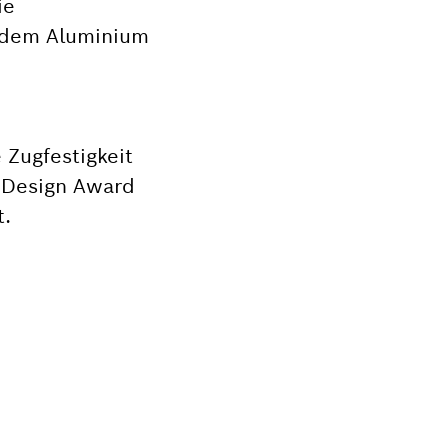
ie
 dem Aluminium
 Zugfestigkeit
l Design Award
t.
L?
 für dein