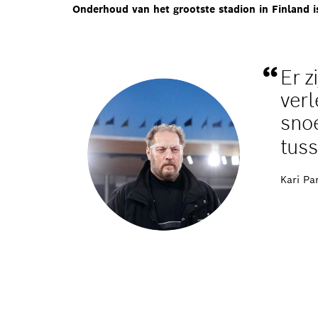
Onderhoud van het grootste stadion in Finland i
Er z
verl
sno
tus
Kari Pa