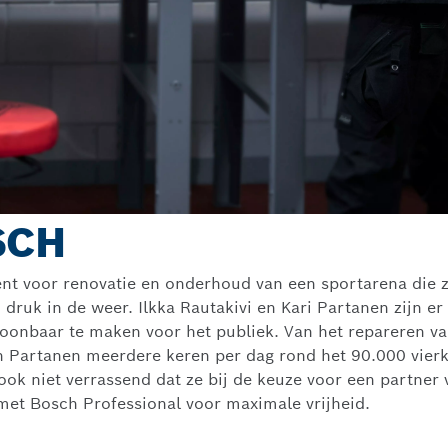
SCH
ent voor renovatie en onderhoud van een sportarena die z
 druk in de weer. Ilkka Rautakivi en Kari Partanen zijn er
toonbaar te maken voor het publiek. Van het repareren v
n Partanen meerdere keren per dag rond het 90.000 vier
n ook niet verrassend dat ze bij de keuze voor een partne
et Bosch Professional voor maximale vrijheid.