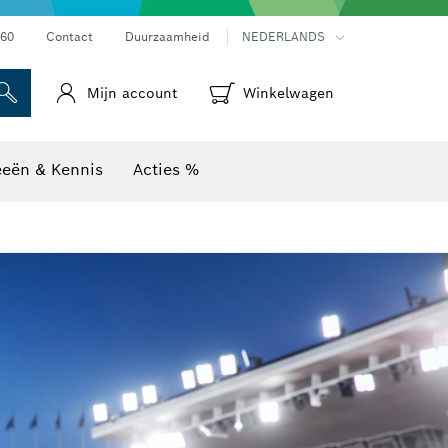
Warmtebeeldcamera's & thermodetectoren
60
Contact
Duurzaamheid
NEDERLANDS
Mijn account
Winkelwagen
eeën & Kennis
Acties %