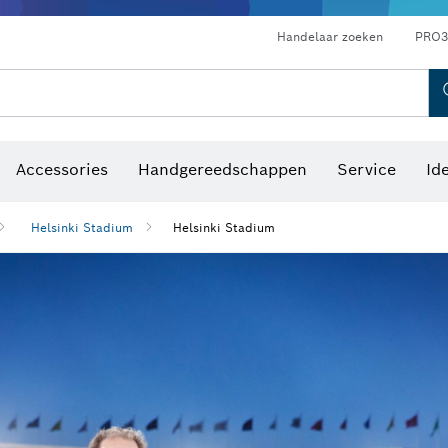
Optische waterpastoestellen
Handelaar zoeken
PRO3
Accessories
Handgereedschappen
Service
Id
Helsinki Stadium
Helsinki Stadium