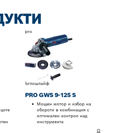
ДУКТИ
pro
Ъглошлайф
PRO GWS 9-125 S
Мощен мотор и избор на
иците
обороти в комбинация с
оптимален контрол над
ктен
инструмента