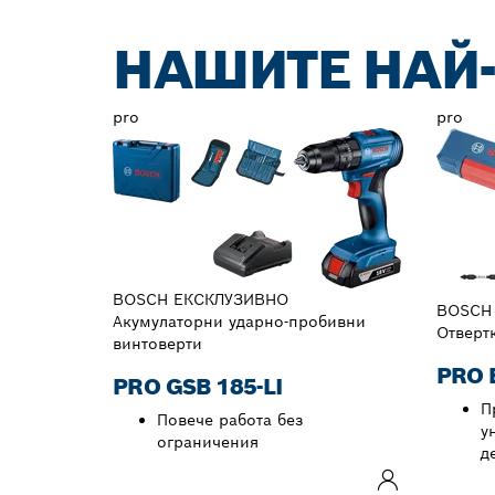
НАШИТЕ НАЙ
pro
pro
BOSCH ЕКСКЛУЗИВНО
BOSCH
Акумулаторни ударно-пробивни
Отверт
винтоверти
PRO 
PRO GSB 185-LI
П
Повече работа без
у
ограничения
д