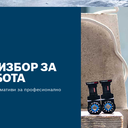
ИЗБОР ЗА
АБОТА
умативи за професионално