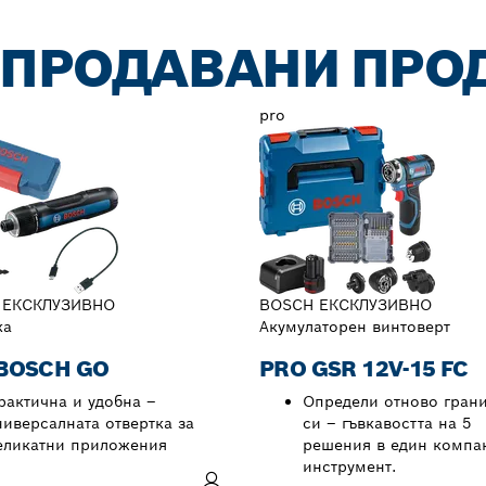
-ПРОДАВАНИ ПРО
pro
 ЕКСКЛУЗИВНО
BOSCH ЕКСКЛУЗИВНО
ка
Акумулаторен винтоверт
BOSCH GO
PRO GSR 12V-15 FC
рактична и удобна –
Определи отново гран
ниверсалната отвертка за
си – гъвкавостта на 5
еликатни приложения
решения в един компа
инструмент.