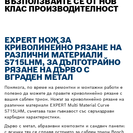
ВЪЗПОЛЗВАЙТЕ СЕ ОТ НОВ
КЛАС ПРОИЗВОДИТЕЛНОСТ
EXPERT НОЖ ЗА
КРИВОЛИНЕЙНО РЯЗАНЕ НА
РАЗЛИЧНИ МАТЕРИАЛИ
S715LHM, ЗА ДЪЛГОТРАЙНО
РЯЗАНЕ НА ДЪРВО С
ВГРАДЕН МЕТАЛ
Понякога, по време на ремонтни и монтажни работи е
полезно да можете да правите криволинейно рязане с
вашия саблен трион. Ножът за криволинейно рязане на
различни материали EXPERT Multi Material Curve
S715LHM, съчетава тази гъвкавост със свръхздрави
карбидни характеристики.
Дърво с метал, абразивни композити и сандвич панели:
с всички тях се справя острието за саблен трион Bosch