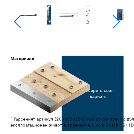
Материали
Изберете своя
вариант
*
Търсеният артикул (2608900384) има до 50 пъти по-дъл
експлоатационен живот в сравнение с нож Bosch S611D