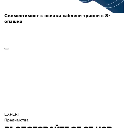
Съвместимост с всички саблени триони с S-
опашка
EXPERT
Предимства