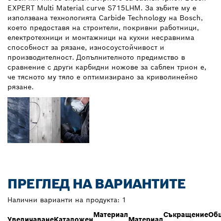
EXPERT Multi Material curve S715LHM. За зъбите му е
използвана технологията Carbide Technology на Bosch,
което предоставя на строители, покривни работници,
електротехници и монтажници на кухни несравнима
способност за рязане, износоустойчивост и
производителност. Допълнителното предимство в
сравнение с други карбидни ножове за саблен трион е,
че тясното му тяло е оптимизирано за криволинейно
рязане.
ПРЕГЛЕД НА ВАРИАНТИТЕ
Налични варианти на продукта:
1
Материал
Съкращение
Об
Увеличаване
Каталожен
Материал