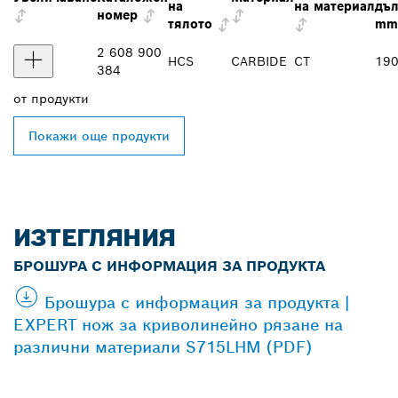
на
на материал
дъл
номер
тялото
mm
2 608 900
HCS
CARBIDE
CT
19
384
от
продукти
Покажи още продукти
ИЗТЕГЛЯНИЯ
БРОШУРА С ИНФОРМАЦИЯ ЗА ПРОДУКТА
Брошура с информация за продукта |
EXPERT нож за криволинейно рязане на
различни материали S715LHM (PDF)