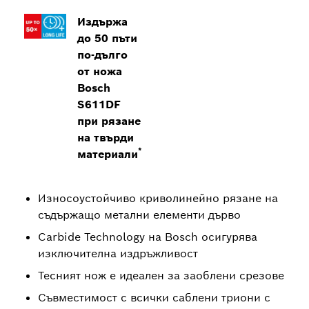
Издържа
до 50 пъти
по-дълго
от ножа
Bosch
S611DF
при рязане
на твърди
*
материали
Износоустойчиво криволинейно рязане на
съдържащо метални елементи дърво
Carbide Technology на Bosch осигурява
изключителна издръжливост
Тесният нож е идеален за заоблени срезове
Съвместимост с всички саблени триони с