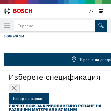
ВАШИЯТ ИЗБРАН ВАРИАНТ
Нож за саблен трион S715LHM EXPERT, з
Търсене
множество материали
2 608 900 384
...
Нож EXPERT Wood with Metal S715LHM
Търсене на дистр
EXPERT
Изберете спецификация
Избор на вариант
EXPERT НОЖ ЗА КРИВОЛИНЕЙНО РЯЗАНЕ НА
РАЗЛИЧНИ МАТЕРИАЛИ S715LHM