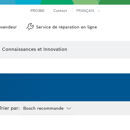
Mesureurs d’angle et niveaux électroniques
Caméras et détecteurs thermiques
PRO360
Contact
FRANÇAIS
evendeur
Service de réparation en ligne
Connaissances et Innovation
Trier par:
Dropdown
closed