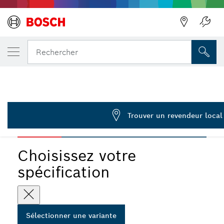
VOTRE VARIANTE SÉLECTIONNÉE
Adaptateur EXPERT SDS Clean pour perça
Rechercher
2 608 901 480
...
Adaptateur EXPERT SDS Clean pour perçage
Trouver un revendeur local
EXPERT
Choisissez votre
spécification
Sélectionner une variante