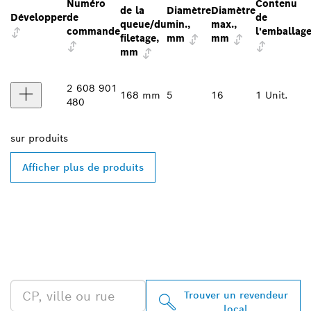
Numéro
Contenu
de la
Diamètre
Diamètre
Développer
de
de
queue/du
min.,
max.,
commande
l'emballag
filetage,
mm
mm
mm
2 608 901
168 mm
5
16
1 Unit.
480
sur
produits
Afficher plus de produits
TROUVEZ UN REVENDEUR
BOSCH PROFESSIONAL À
PROXIMITÉ
Trouver un revendeur
local