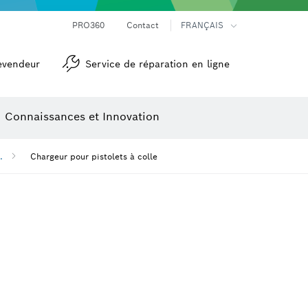
Mesureurs d’angle et niveaux électroniques
Caméras et détecteurs thermiques
PRO360
Contact
FRANÇAIS
evendeur
Service de réparation en ligne
Connaissances et Innovation
.
Chargeur pour pistolets à colle