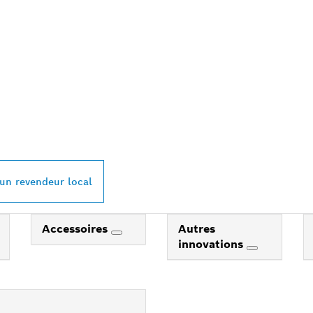
REVENDEUR BOSC
L À PROXIMITÉ
 un revendeur local
Accessoires
Autres
innovations