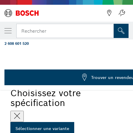
VOTRE VARIANTE SÉLECTIONNÉE
Disque à tronçonner aggloméré PRO Stainle
Rechercher
10 mm
2 608 601 520
Disque à tronçonner aggloméré PRO Stainless Steel and
...
Metal pour mini meuleuses angulaires, alésage 10 mm
PRO
Trouver un revendeu
Choisissez votre
spécification
Sélectionner une variante