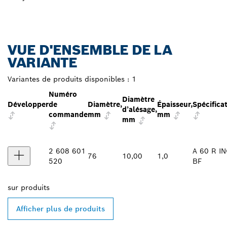
VUE D'ENSEMBLE DE LA
VARIANTE
Variantes de produits disponibles :
1
Numéro
Diamètre
Développer
de
Diamètre,
Épaisseur,
Spécifica
d’alésage,
commande
mm
mm
mm
2 608 601
A 60 R I
76
10,00
1,0
520
BF
sur
produits
Afficher plus de produits