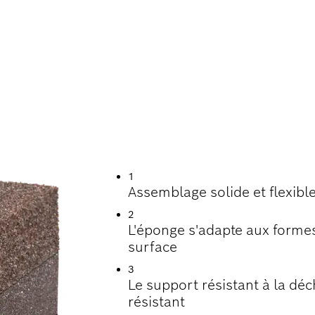
E DE VIE POUR LE
A PEINTURE
1
Assemblage solide et flexibl
2
L'éponge s'adapte aux forme
surface
3
Le support résistant à la dé
résistant