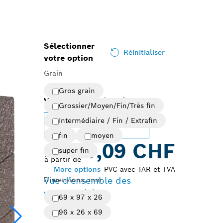
Sélectionner
Réinitialiser
votre option
Grain
Gros grain
Variante sélectionnée
Grossier/Moyen/Fin/Très fin
Intermédiaire / Fin / Extrafin
Changer de variante
fin
moyen
1,09 CHF
super fin
à partir de
More options
PVC avec TAR et TVA
Vue d'ensemble des
Dimensions, mm
variantes
(9)
69 x 97 x 26
96 x 26 x 69