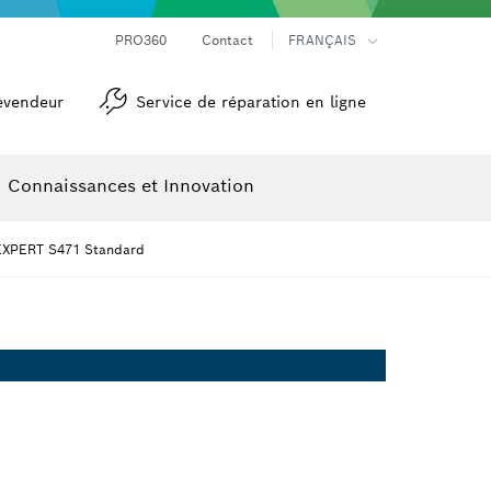
Mesureurs d’angle et niveaux électroniques
Caméras et détecteurs thermiques
PRO360
Contact
FRANÇAIS
evendeur
Service de réparation en ligne
Connaissances et Innovation
EXPERT S471 Standard