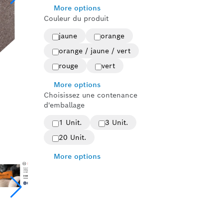
More options
Couleur du produit
jaune
orange
orange / jaune / vert
rouge
vert
More options
Choisissez une contenance
d'emballage
1 Unit.
3 Unit.
20 Unit.
More options