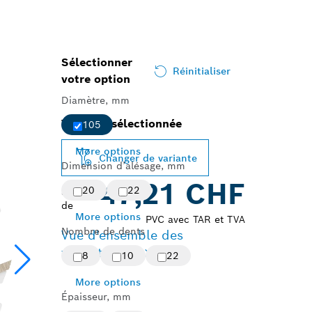
Sélectionner
Réinitialiser
votre option
Diamètre, mm
Variante sélectionnée
105
More options
Changer de variante
Dimension d’alésage, mm
47,21 CHF
20
22
à partir
de
More options
PVC avec TAR et TVA
Nombre de dents
Vue d'ensemble des
variantes
(4)
8
10
22
More options
Épaisseur, mm