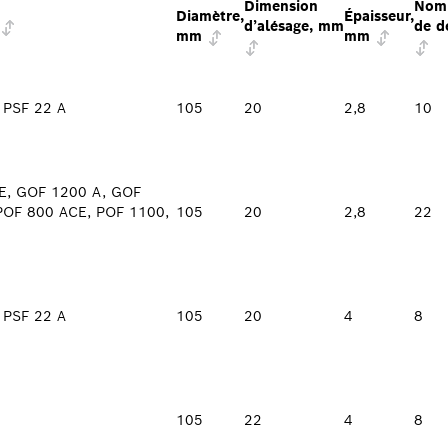
Dimension
Nom
Diamètre,
Épaisseur,
d’alésage, mm
de d
mm
mm
, PSF 22 A
105
20
2,8
10
E, GOF 1200 A, GOF
 POF 800 ACE, POF 1100,
105
20
2,8
22
, PSF 22 A
105
20
4
8
105
22
4
8