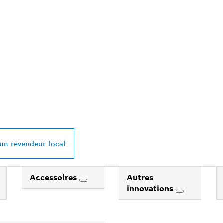
REVENDEUR BOSC
L À PROXIMITÉ
 un revendeur local
Accessoires
Autres
innovations