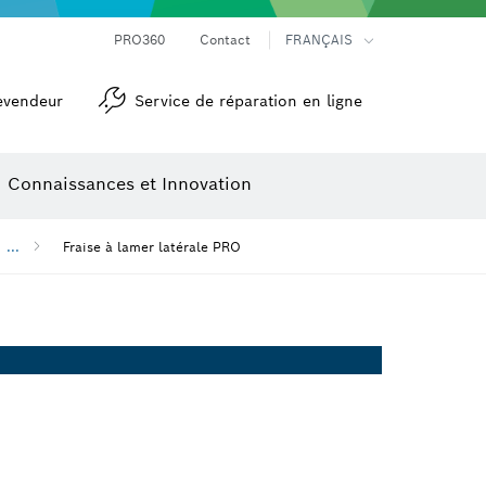
Mesureurs d’angle et niveaux électroniques
Caméras et détecteurs thermiques
PRO360
Contact
FRANÇAIS
evendeur
Service de réparation en ligne
Connaissances et Innovation
...
Fraise à lamer latérale PRO