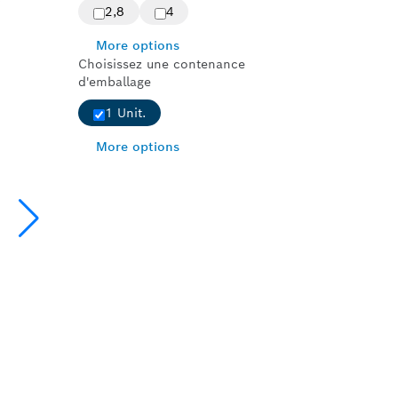
2,8
4
More options
Choisissez une contenance
d'emballage
1 Unit.
More options
 LE BOIS