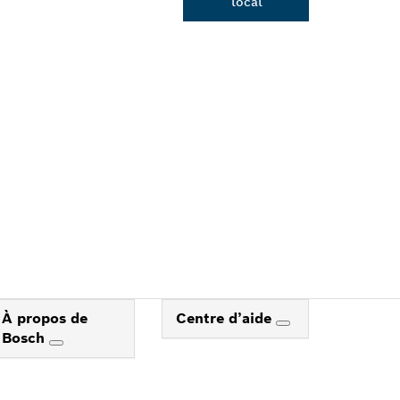
local
H
À propos de
Centre d’aide
Bosch