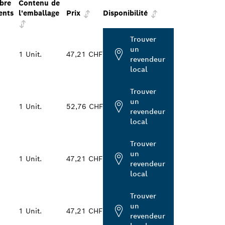
bre
Contenu de
ents
l'emballage
Prix
Disponibilité
Trouver
un
1 Unit.
47,21 CHF
revendeur
local
Trouver
un
1 Unit.
52,76 CHF
revendeur
local
Trouver
un
1 Unit.
47,21 CHF
revendeur
local
Trouver
un
1 Unit.
47,21 CHF
revendeur