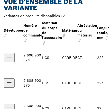
VUE D'ENSEMBLE DE LA
VARIANTE
Variantes de produits disponibles :
3
Matériau
Numéro
Abréviation
du corps
Longu
Développer
de
Matériau
du
de
totale,
commande
matériau
l'accessoire
mm
2 608 900
HCS
CARBIDE
CT
225
374
2 608 900
HCS
CARBIDE
CT
225
375
2 608 900
HCS
CARBIDE
CT
225