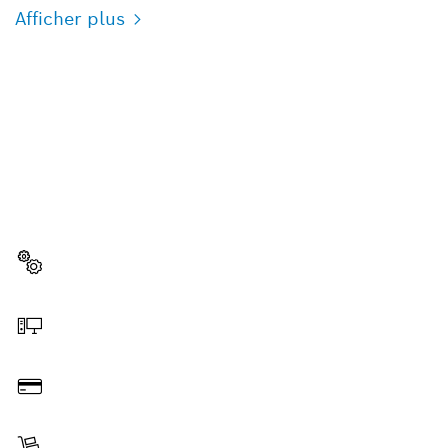
Afficher plus
BESOIN D'UNE PIÈCE
DÉTACHÉE ?
Ici, vous trouverez rapidement et facilement les
pièces détachées adaptées à votre outillage
professionnel Bosch.
Sélectionner une pièce détachée
Commander en ligne
Payer