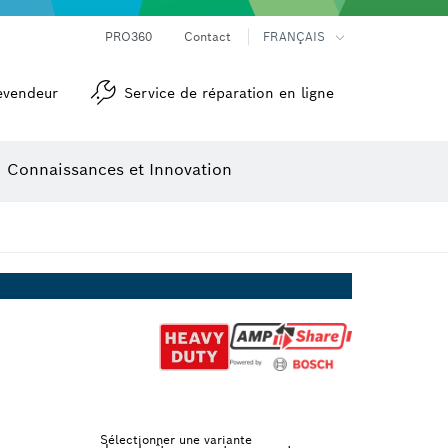
Mesureurs d’angle et niveaux électroniques
Caméras et détecteurs thermiques
PRO360
Contact
FRANÇAIS
evendeur
Service de réparation en ligne
Connaissances et Innovation
Sélectionner une variante