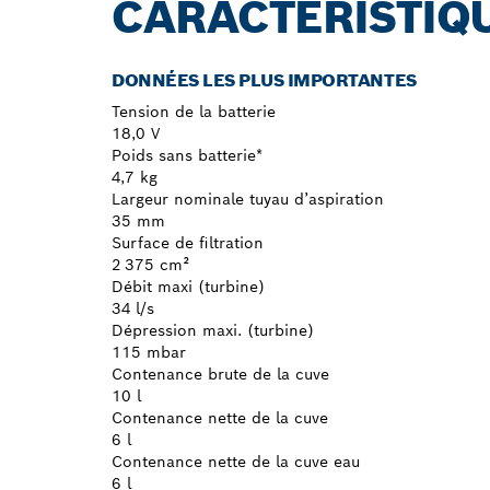
CARACTÉRISTIQ
DONNÉES LES PLUS IMPORTANTES
Tension de la batterie
18,0 V
Poids sans batterie*
4,7 kg
Largeur nominale tuyau d’aspiration
35 mm
Surface de filtration
2 375 cm²
Débit maxi (turbine)
34 l/s
Dépression maxi. (turbine)
115 mbar
Contenance brute de la cuve
10 l
Contenance nette de la cuve
6 l
Contenance nette de la cuve eau
6 l