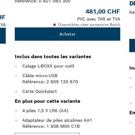
Référence:
0 601 083 300
D
481,00 CHF
Ré
HF
PVC avec TAR et TVA
TVA
Disponibles chez partenaire Bosch
Acheter
Inclus dans toutes les variantes
Calage L-BOXX pour outil
In
Câble micro-USB
Référence: 2 609 120 670
Carte Quickstart
En plus pour cette variante
4 piles 1,5 V LR6 (AA)
En
Adaptateur de piles alcalines AA1
Référence: 1 608 M00 C1B