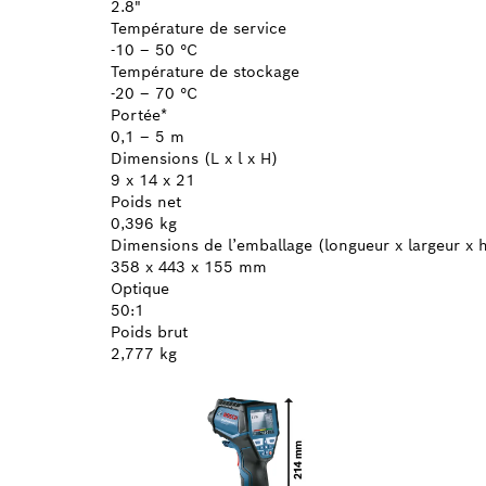
2.8"
Température de service
-10 – 50 °C
Température de stockage
-20 – 70 °C
Portée*
0,1 – 5 m
Dimensions (L x l x H)
9 x 14 x 21
Poids net
0,396 kg
Dimensions de l’emballage (longueur x largeur x 
358 x 443 x 155 mm
Optique
50:1
Poids brut
2,777 kg