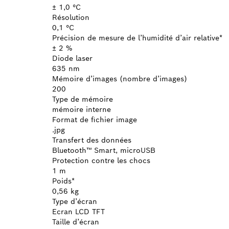
± 1,0 °C
Résolution
0,1 °C
Précision de mesure de l’humidité d’air relative*
± 2 %
Diode laser
635 nm
Mémoire d’images (nombre d’images)
200
Type de mémoire
mémoire interne
Format de fichier image
.jpg
Transfert des données
Bluetooth™ Smart, microUSB
Protection contre les chocs
1 m
Poids*
0,56 kg
Type d’écran
Ecran LCD TFT
Taille d’écran