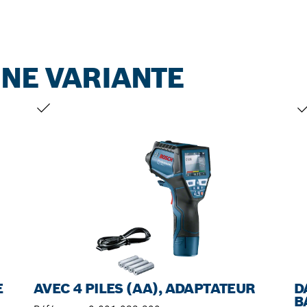
NE VARIANTE
VOTRE SÉLECTION
VO
E
AVEC 4 PILES (AA), ADAPTATEUR
D
B