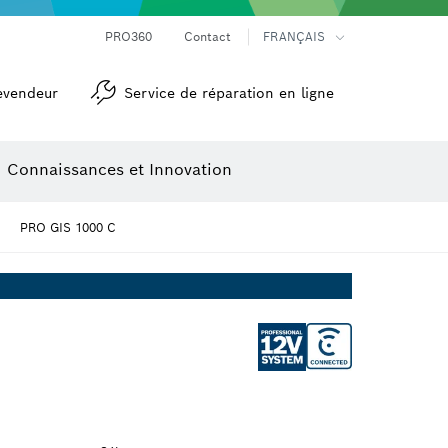
Mesureurs d’angle et niveaux électroniques
Caméras et détecteurs thermiques
PRO360
Contact
FRANÇAIS
evendeur
Service de réparation en ligne
Connaissances et Innovation
PRO GIS 1000 C