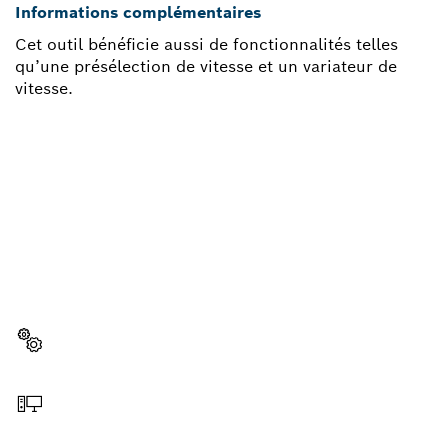
Informations complémentaires
Cet outil bénéficie aussi de fonctionnalités telles
qu’une présélection de vitesse et un variateur de
vitesse.
BESOIN D'UNE PIÈCE
DÉTACHÉE ?
Ici, vous trouverez rapidement et facilement les
pièces détachées adaptées à votre outillage
professionnel Bosch.
Sélectionner une pièce détachée
Commander en ligne