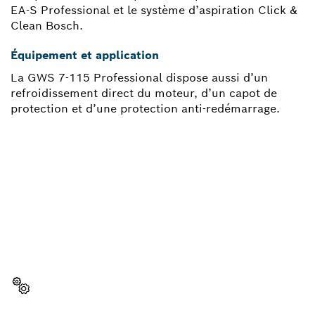
EA-S Professional et le système d’aspiration Click &
Clean Bosch.
Équipement et application
La GWS 7-115 Professional dispose aussi d’un
refroidissement direct du moteur, d’un capot de
protection et d’une protection anti-redémarrage.
BESOIN D'UNE PIÈCE
DÉTACHÉE ?
Ici, vous trouverez rapidement et facilement les
pièces détachées adaptées à votre outillage
professionnel Bosch.
Sélectionner une pièce détachée