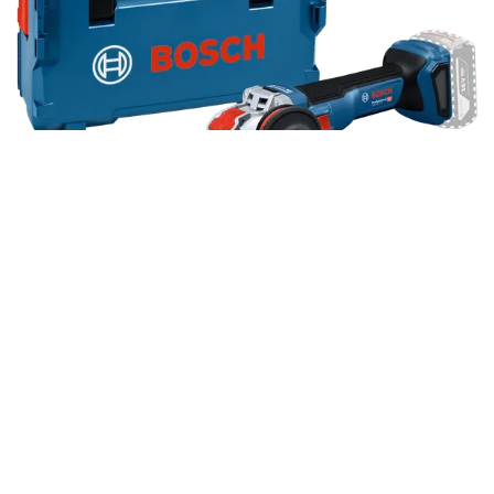
Winkelschleifer mit X-LOCK
PRO GWX 18V-11 S
Allround-Werkzeug für maximale Flexibilität beim
Trennen und Schleifen
252,00 EUR
Unverbindliche Preisempfehlung mit MwSt.
Produktdetails
expert