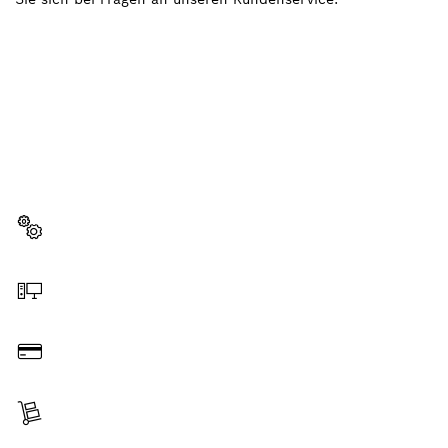
BRAUCHST DU EIN
ERSATZTEIL?
Hier findest du schnell und einfach die passenden
Ersatzteile für dein professionelles Bosch Werkzeug.
Ersatzteil wählen
Online bestellen
Bezahlen
Lieferung erhalten