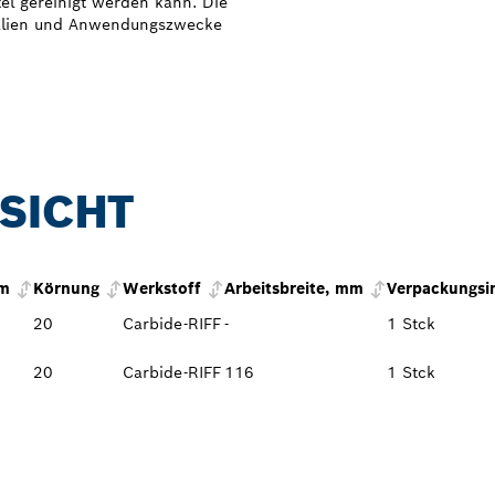
l gereinigt werden kann. Die
ialien und Anwendungszwecke
SICHT
mm
Körnung
Werkstoff
Arbeitsbreite, mm
Verpackungsi
20
Carbide-RIFF
-
1 Stck
20
Carbide-RIFF
116
1 Stck