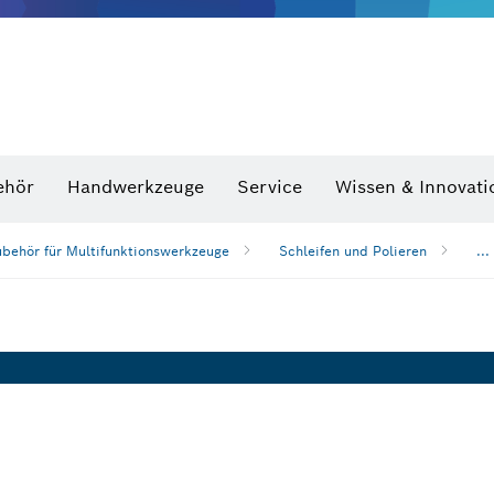
Optische Nivelliergeräte
hraubenschlüssel
ehör
Handwerkzeuge
Service
Wissen & Innovati
ubehör für Multifunktionswerkzeuge
Schleifen und Polieren
...
n