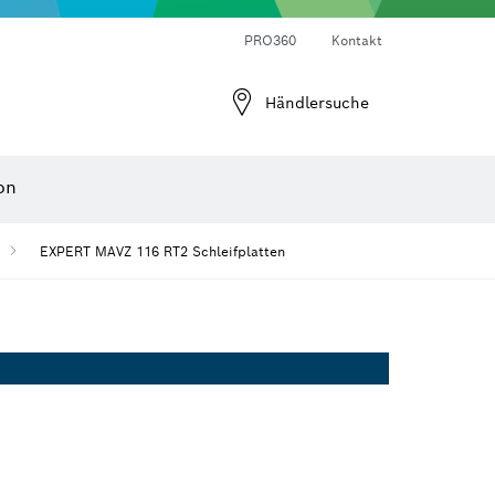
Laser-Entfernungsmesser
Wärmebildkameras & Thermodetektoren
Winkel- und Neigungsmesser
PRO360
Kontakt
Händlersuche
on
EXPERT MAVZ 116 RT2 Schleifplatten