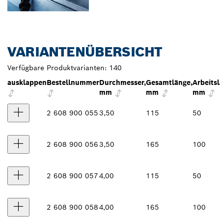
VARIANTENÜBERSICHT
Verfügbare Produktvarianten:
140
ausklappen
Bestellnummer
Durchmesser,
Gesamtlänge,
Arbeits
mm
mm
mm
2 608 900 055
3,50
115
50
2 608 900 056
3,50
165
100
2 608 900 057
4,00
115
50
2 608 900 058
4,00
165
100