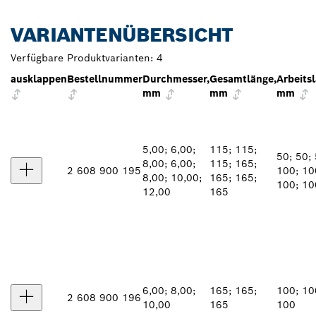
VARIANTENÜBERSICHT
Verfügbare Produktvarianten:
4
ausklappen
Bestellnummer
Durchmesser,
Gesamtlänge,
Arbeits
mm
mm
mm
5,00; 6,00;
115; 115;
50; 50; 
8,00; 6,00;
115; 165;
2 608 900 195
100; 10
8,00; 10,00;
165; 165;
100; 10
12,00
165
6,00; 8,00;
165; 165;
100; 10
2 608 900 196
10,00
165
100