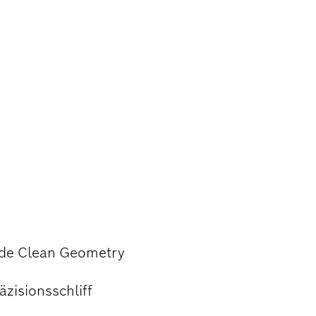
 SCHNEIDEN
side Clean Geometry
zisionsschliff