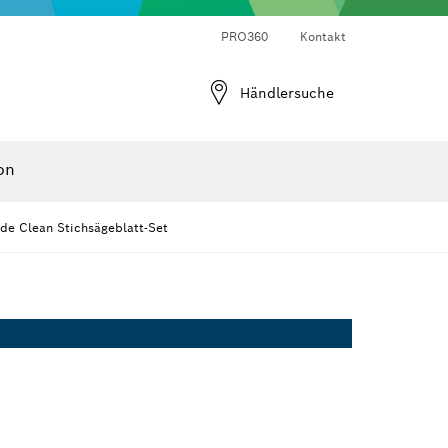
Laser-Entfernungsmesser
Wärmebildkameras & Thermodetektoren
Winkel- und Neigungsmesser
PRO360
Kontakt
Händlersuche
on
de Clean Stichsägeblatt-Set