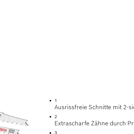
S, AUSRISSFREIES
1
Ausrissfreie Schnitte mit 2-
2
Extrascharfe Zähne durch Prä
3