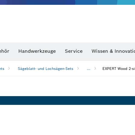
Optische Nivelliergeräte
hraubenschlüssel
ehör
Handwerkzeuge
Service
Wissen & Innovati
ets
Sägeblatt- und Lochsägen-Sets
...
EXPERT Wood 2-si