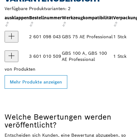
Verfügbare Produktvarianten:
2
ausklappen
Bestellnummer
Werkzeugkompatibilität
Verpackung
2 601 098 043
GBS 75 AE Professional
1 Stck
GBS 100 A, GBS 100
3 601 010 509
1 Stck
AE Professional
von
Produkten
Mehr Produkte anzeigen
Welche Bewertungen werden
veröffentlicht?
Entscheiden sich Kunden, eine Bewertung abzugeben, so