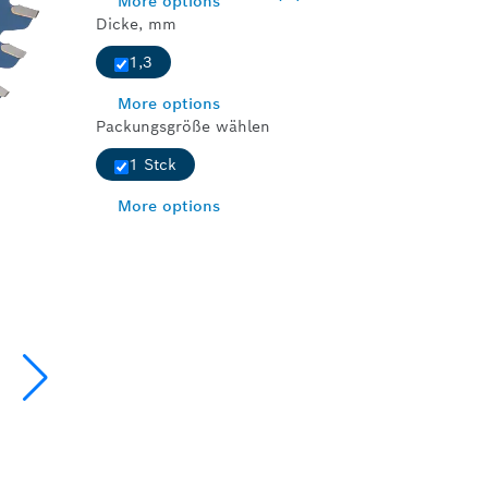
More options
Dicke, mm
1,3
More options
Packungsgröße wählen
1 Stck
More options