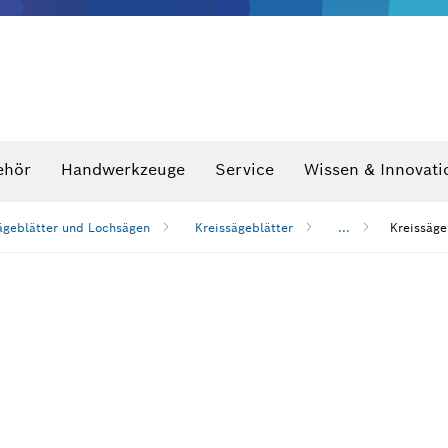
Optische Nivelliergeräte
hraubenschlüssel
ehör
Handwerkzeuge
Service
Wissen & Innovati
ägeblätter und Lochsägen
Kreissägeblätter
...
Kreissäge
n