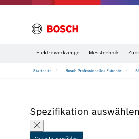
VDE Sc
Elektrowerkzeuge
Messtechnik
Zub
Startseite
Bosch Professionelles Zubehör
S
Spezifikation auswähle
Variante auswählen