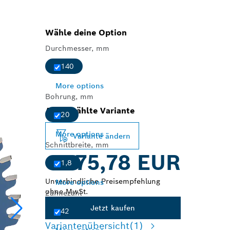
Wähle deine Option
Durchmesser, mm
140
More options
Bohrung, mm
Ausgewählte Variante
20
More options
Variante ändern
Schnittbreite, mm
75,78 EUR
1,8
Unverbindliche Preisempfehlung
More options
ohne MwSt.
Zähnezahl
Jetzt kaufen
42
Variantenübersicht
(1)