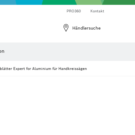
Laser-Entfernungsmesser
Wärmebildkameras & Thermodetektoren
Winkel- und Neigungsmesser
PRO360
Kontakt
Händlersuche
on
blätter Expert for Aluminium für Handkreissägen