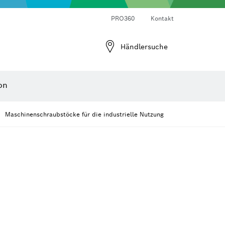
Laser-Entfernungsmesser
Wärmebildkameras & Thermodetektoren
Winkel- und Neigungsmesser
PRO360
Kontakt
Händlersuche
on
Maschinenschraubstöcke für die industrielle Nutzung