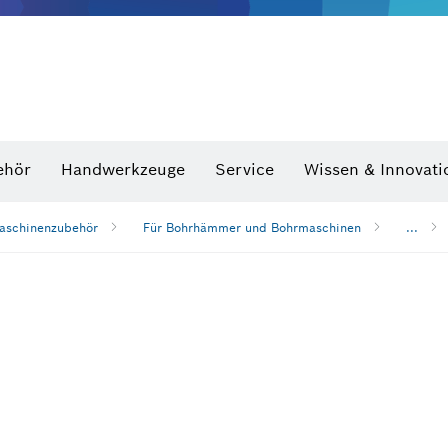
Optische Nivelliergeräte
hraubenschlüssel
ehör
Handwerkzeuge
Service
Wissen & Innovati
aschinenzubehör
Für Bohrhämmer und Bohrmaschinen
...
n