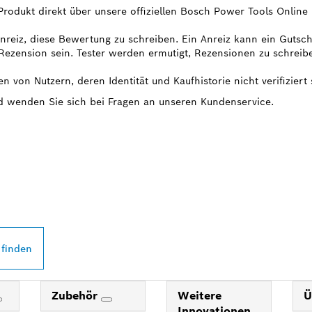
 Produkt direkt über unsere offiziellen Bosch Power Tools Onlin
 Anreiz, diese Bewertung zu schreiben. Ein Anreiz kann ein Gutsc
ezension sein. Tester werden ermutigt, Rezensionen zu schreib
n von Nutzern, deren Identität und Kaufhistorie nicht verifiziert 
nd wenden Sie sich bei Fragen an unseren Kundenservice.
 PROFESSIONAL
DEINER NÄHE
 finden
Zubehör
Weitere
Ü
Innovationen