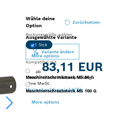
Wähle deine
Zurücksetzen
Option
Packungsgröße wählen
Ausgewählte Variante
1 Stck
Variante ändern
More options
Kompatibel mit
83,11 EUR
ab
Maschinenschraubstock MS 80 G
Unverbindliche Preisempfehlung
ohne MwSt.
Variantenübersicht
(2)
Maschinenschraubstock MS 100 G
More options