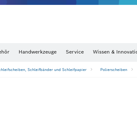
Optische Nivelliergeräte
hraubenschlüssel
ehör
Handwerkzeuge
Service
Wissen & Innovati
chleifscheiben, Schleifbänder und Schleifpapier
Polierscheiben
n