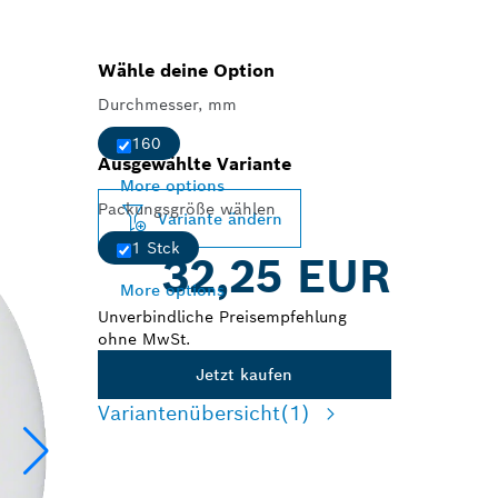
Wähle deine Option
Durchmesser, mm
160
Ausgewählte Variante
More options
Packungsgröße wählen
Variante ändern
1 Stck
32,25 EUR
More options
Unverbindliche Preisempfehlung
ohne MwSt.
Jetzt kaufen
Variantenübersicht
(1)