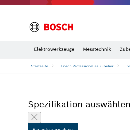
VDE Sc
Elektrowerkzeuge
Messtechnik
Zub
Startseite
Bosch Professionelles Zubehör
S
Spezifikation auswähle
Variante auswählen