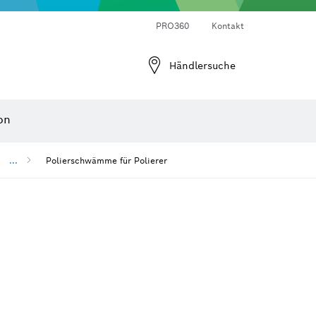
Laser-Entfernungsmesser
Wärmebildkameras & Thermodetektoren
Winkel- und Neigungsmesser
PRO360
Kontakt
Händlersuche
on
...
Polierschwämme für Polierer