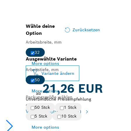
Wähle deine
Zurücksetzen
Option
Arbeitsbreite, mm
32
Ausgewählte Variante
More options
Arbeitstiefe, mm
Variante ändern
50
21,26 EUR
More options
ab
Packungsgröße wählen
Unverbindliche Preisempfehlung
ohne MwSt.
50 Stck
1 Stck
Variantenübersicht
(4)
5 Stck
10 Stck
More options