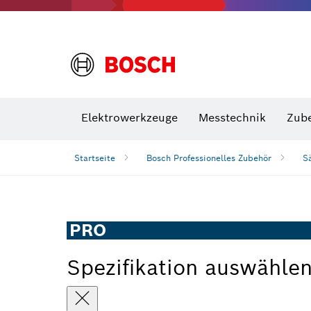
VDE Sc
Elektrowerkzeuge
Messtechnik
Zub
Startseite
Bosch Professionelles Zubehör
S
PRO
Spezifikation auswähle