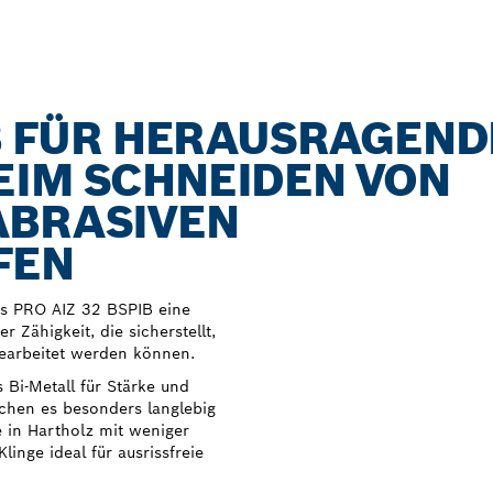
IB FÜR HERAUSRAGEND
EIM SCHNEIDEN VON
ABRASIVEN
FEN
as PRO AIZ 32 BSPIB eine
 Zähigkeit, die sicherstellt,
earbeitet werden können.
Bi-Metall für Stärke und
chen es besonders langlebig
 in Hartholz mit weniger
linge ideal für ausrissfreie