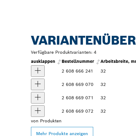
VARIANTENÜBER
Verfügbare Produktvarianten:
4
ausklappen
Bestellnummer
Arbeitsbreite, 
2 608 666 241
32
2 608 669 070
32
2 608 669 071
32
2 608 669 072
32
von
Produkten
Mehr Produkte anzeigen