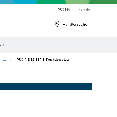
Laser-Entfernungsmesser
Wärmebildkameras & Thermodetektoren
Winkel- und Neigungsmesser
PRO360
Kontakt
Händlersuche
on
...
PRO AIZ 32 BSPIB Tauchsägeblatt