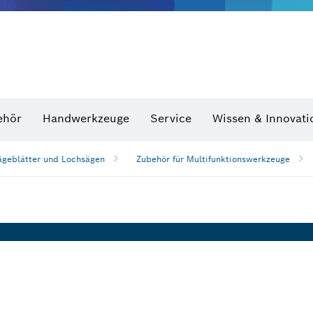
Optische Nivelliergeräte
hraubenschlüssel
ehör
Handwerkzeuge
Service
Wissen & Innovati
ägeblätter und Lochsägen
Zubehör für Multifunktionswerkzeuge
n