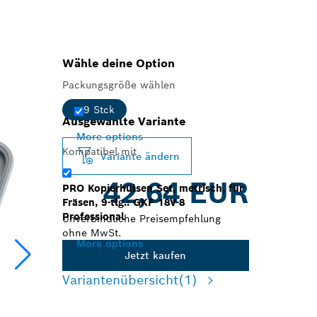
Wähle deine Option
Packungsgröße wählen
9 Stck
Ausgewählte Variante
More options
Kompatibel mit
Variante ändern
42,64 EUR
PRO Kopierhülsen Set, metrisch, für
Fräsen, 9-tlg.: GKF 18V-8
Professional
Unverbindliche Preisempfehlung
ohne MwSt.
More options
Jetzt kaufen
Variantenübersicht
(1)