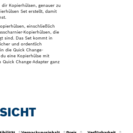
 dir Kopierhülsen, genauer zu
erhülsen Set erstellt, damit
st.
opierhülsen, einschließlich
sscharnier-Kopierhülsen, die
egt sind. Das Set kommt in
icher und ordentlich
in die Quick Change-
 du eine Kopierhülse mit
m Quick Change-Adapter ganz
SICHT
bilität
Verpackungsinhalt
Preis
Verfügbarkeit