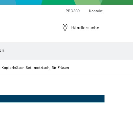
Laser-Entfernungsmesser
Wärmebildkameras & Thermodetektoren
Winkel- und Neigungsmesser
PRO360
Kontakt
Händlersuche
on
Kopierhülsen Set, metrisch, für Fräsen