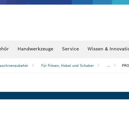
Optische Nivelliergeräte
hraubenschlüssel
ehör
Handwerkzeuge
Service
Wissen & Innovati
aschinenzubehör
Für Fräsen, Hobel und Schaber
...
PRO 
n