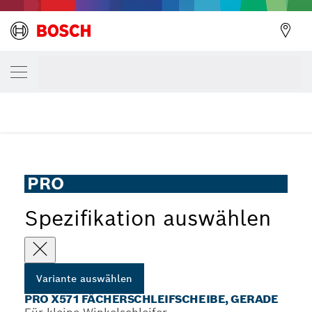
DEINE AUSGEWÄHLTE VARIANTE
PRO X571 Fächerschleifscheibe, gerade
PRO X571 Fächerschleifscheibe für kleine Winkelschleifer,
...
gerade Ausführung, X-Lock
PRO
Spezifikation auswählen
Variante auswählen
PRO X571 FÄCHERSCHLEIFSCHEIBE, GERADE