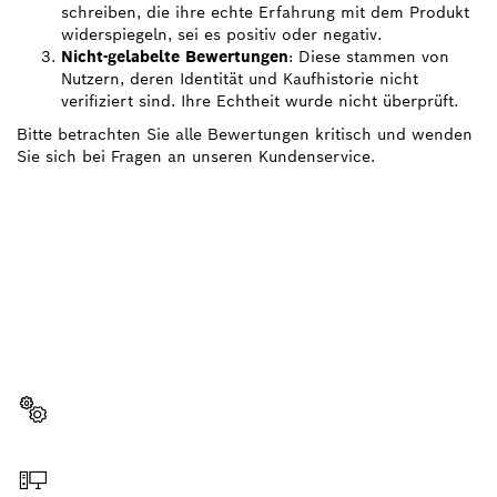
schreiben, die ihre echte Erfahrung mit dem Produkt
widerspiegeln, sei es positiv oder negativ.
Nicht-gelabelte Bewertungen
: Diese stammen von
Nutzern, deren Identität und Kaufhistorie nicht
verifiziert sind. Ihre Echtheit wurde nicht überprüft.
Bitte betrachten Sie alle Bewertungen kritisch und wenden
Sie sich bei Fragen an unseren Kundenservice.
BRAUCHST DU EIN
ERSATZTEIL?
Hier findest du schnell und einfach die passenden
Ersatzteile für dein professionelles Bosch Werkzeug.
Ersatzteil wählen