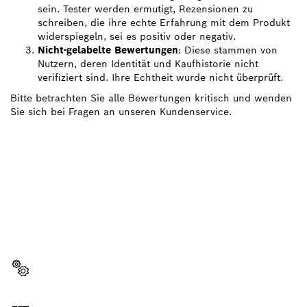
sein. Tester werden ermutigt, Rezensionen zu
schreiben, die ihre echte Erfahrung mit dem Produkt
widerspiegeln, sei es positiv oder negativ.
Nicht-gelabelte Bewertungen
: Diese stammen von
Nutzern, deren Identität und Kaufhistorie nicht
verifiziert sind. Ihre Echtheit wurde nicht überprüft.
Bitte betrachten Sie alle Bewertungen kritisch und wenden
Sie sich bei Fragen an unseren Kundenservice.
BRAUCHST DU EIN
ERSATZTEIL?
Hier findest du schnell und einfach die passenden
Ersatzteile für dein professionelles Bosch Werkzeug.
Ersatzteil wählen