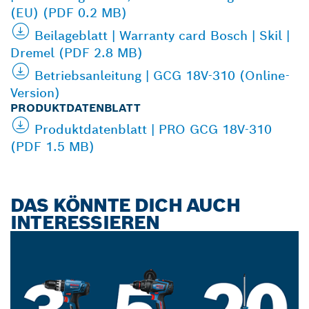
(EU) (PDF 0.2 MB)
Beilageblatt | Warranty card Bosch | Skil |
Dremel (PDF 2.8 MB)
Betriebsanleitung | GCG 18V-310 (Online-
Version)
PRODUKTDATENBLATT
Produktdatenblatt | PRO GCG 18V-310
(PDF 1.5 MB)
DAS KÖNNTE DICH AUCH
INTERESSIEREN