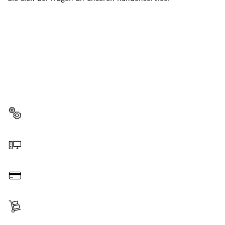
BRAUCHST DU EIN
ERSATZTEIL?
Hier findest du schnell und einfach die passenden
Ersatzteile für dein professionelles Bosch Werkzeug.
Ersatzteil wählen
Online bestellen
Bezahlen
Lieferung erhalten