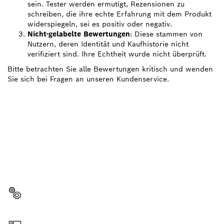
sein. Tester werden ermutigt, Rezensionen zu
schreiben, die ihre echte Erfahrung mit dem Produkt
widerspiegeln, sei es positiv oder negativ.
Nicht-gelabelte Bewertungen
: Diese stammen von
Nutzern, deren Identität und Kaufhistorie nicht
verifiziert sind. Ihre Echtheit wurde nicht überprüft.
Bitte betrachten Sie alle Bewertungen kritisch und wenden
Sie sich bei Fragen an unseren Kundenservice.
BRAUCHST DU EIN
ERSATZTEIL?
Hier findest du schnell und einfach die passenden
Ersatzteile für dein professionelles Bosch Werkzeug.
Ersatzteil wählen