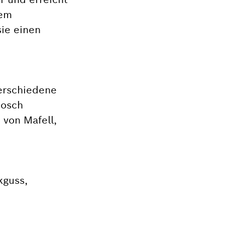
dem
ie einen
verschiedene
Bosch
von Mafell,
kguss,