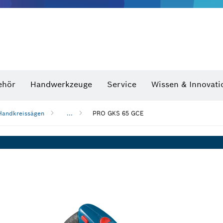
Optische Nivelliergeräte
hraubenschlüssel
ehör
Handwerkzeuge
Service
Wissen & Innovati
Handkreissägen
...
PRO GKS 65 GCE