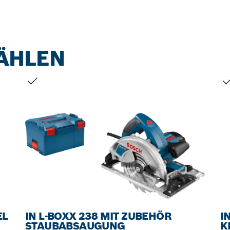
ÄHLEN
DEINE AUSWAHL
DE
EL
IN L-BOXX 238 MIT ZUBEHÖR
I
STAUBABSAUGUNG
K