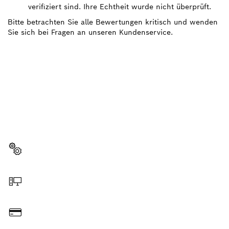
verifiziert sind. Ihre Echtheit wurde nicht überprüft.
Bitte betrachten Sie alle Bewertungen kritisch und wenden
Sie sich bei Fragen an unseren Kundenservice.
BRAUCHST DU EIN
ERSATZTEIL?
Hier findest du schnell und einfach die passenden
Ersatzteile für dein professionelles Bosch Werkzeug.
Ersatzteil wählen
Online bestellen
Bezahlen